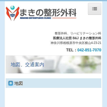
ホーム
当院について
整形外科、リハビリテーション科
医療法人社団 B&J まきの整形外科
診療案内
神奈川県相模原市中央区横山4-23-21
TEL：
042-851-7070
地図、交通案内
リンク集
地図、交通案内
スタッフ募集
個人情報保護方針
地図